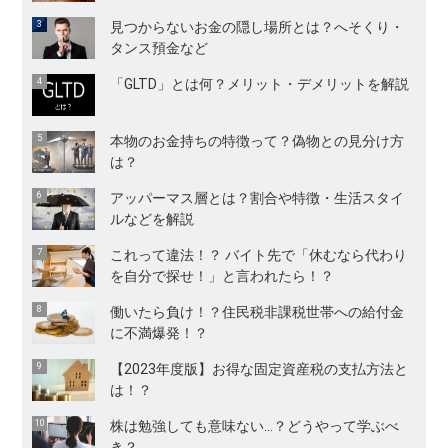
見つからないお金の隠し場所とは？へそくり・
タンス預金など
「GLTD」とは何？メリット・デメリットを解説
本物のお金持ちの特徴って？偽物との見分け方
は？
アッパーマス層とは？割合や特徴・生活スタイ
ルなどを解説
これって違法！？ バイト先で「休むなら代わり
を自分で探せ！」と言われたら！？
働いたら負け！？住民税非課税世帯への給付金
に不満爆発！？
【2023年度版】お得な固定資産税の支払方法と
は！？
株は勉強しても意味ない…？どうやって学ぶべ
き？