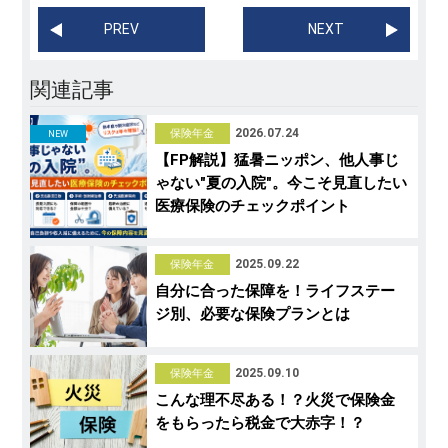
PREV
NEXT
関連記事
2026.07.24
保険年金
NEW
【FP解説】猛暑ニッポン、他人事じ
ゃない"夏の入院"。今こそ見直したい
医療保険のチェックポイント
2025.09.22
保険年金
自分に合った保障を！ライフステー
ジ別、必要な保険プランとは
2025.09.10
保険年金
こんな理不尽ある！？火災で保険金
をもらったら税金で大赤字！？