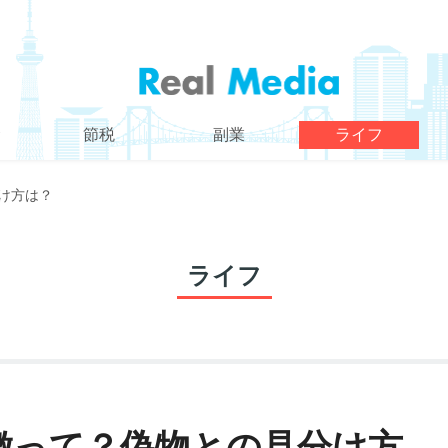
金
節税
副業
ライフ
け方は？
ライフ
徴って？偽物との見分け方