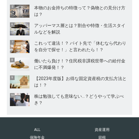
本物のお金持ちの特徴って？偽物との見分け方
は？
アッパーマス層とは？割合や特徴・生活スタイ
ルなどを解説
これって違法！？ バイト先で「休むなら代わり
を自分で探せ！」と言われたら！？
働いたら負け！？住民税非課税世帯への給付金
に不満爆発！？
【2023年度版】お得な固定資産税の支払方法と
は！？
株は勉強しても意味ない…？どうやって学ぶべ
き？
ALL
資産運用
保険年金
節税