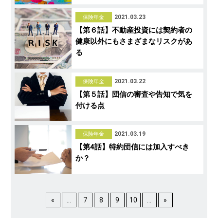
2021.03.23
保険年金
【第６話】不動産投資には契約者の
健康以外にもさまざまなリスクがあ
る
2021.03.22
保険年金
【第５話】団信の審査や告知で気を
付ける点
2021.03.19
保険年金
【第4話】特約団信には加入すべき
か？
«
...
7
8
9
10
...
»